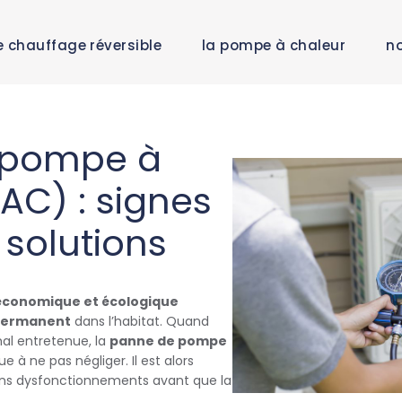
e chauffage réversible
la pompe à chaleur
no
 pompe à
AC) : signes
 solutions
conomique et écologique
permanent
dans l’habitat. Quand
 mal entretenue, la
panne de pompe
e à ne pas négliger. Il est alors
ins dysfonctionnements avant que la