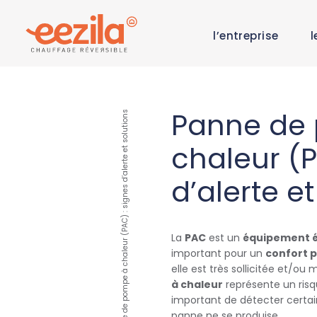
l’entreprise
l
Panne de
Panne de pompe à chaleur (PAC) : signes d’alerte et solutions
chaleur (P
d’alerte et
La
PAC
est un
équipement é
important pour un
confort 
elle est très sollicitée et/ou
à chaleur
représente un risqu
important de détecter certa
panne ne se produise.