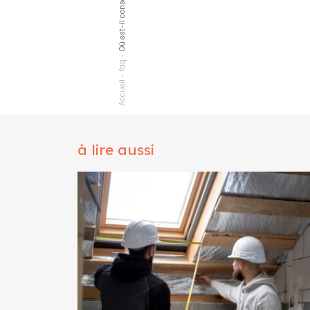
-
faq
-
Accueil
à lire aussi