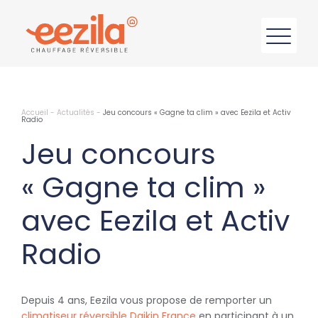
Accueil
-
Actualités
-
Jeu concours « Gagne ta clim » avec Eezila et Activ
Radio
Jeu concours
« Gagne ta clim »
avec Eezila et Activ
Radio
Depuis 4 ans, Eezila vous propose de remporter un
climatiseur réversible
Daikin France
en participant à un