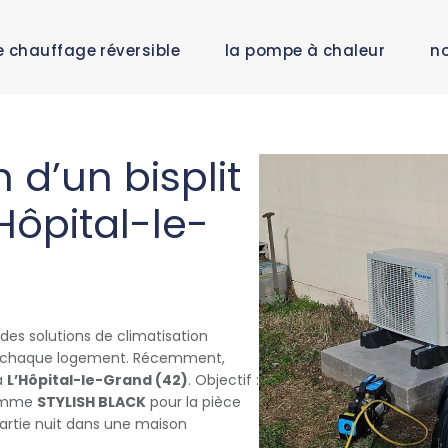
e chauffage réversible
la pompe à chaleur
no
n d’un bisplit
’Hôpital-le-
des solutions de climatisation
à chaque logement. Récemment,
à
L’Hôpital-le-Grand (42)
. Objectif :
mme
STYLISH BLACK
pour la pièce
artie nuit dans une maison