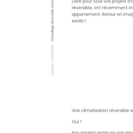
Loire pour tous vos projets
réversible, ont récemment in
appartement. Retour en image 
eezila !
-
Actualités
-
Accueil
Une climatisation réversible 
Oui !
Nos experts eezila en ont ap