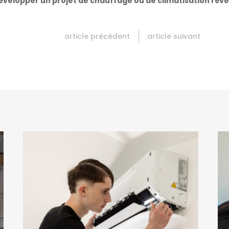
velopper un projet de chauffage ou de climatisation réve
article précédent
article suivant