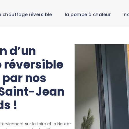
e chauffage réversible
la pompe à chaleur
no
on d’un
 réversible
 par nos
 Saint-Jean
s !
terviennent sur la Loire et la Haute-